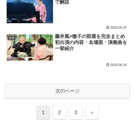
で解説
2026.06.25
藤井風×徹子の部屋を完全まとめ
音楽
初出演の内容・名場面・演奏曲を
一挙紹介
2026.06.24
次のページ
次
1
2
3
へ