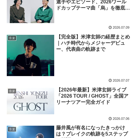
選手やエピソード、2026ワール
ドカップテーマ曲「烏」を徹底解
説
2026.07.09
【完全版】米津玄師の経歴まとめ
音楽
｜ハチ時代からメジャーデビュ
ー、代表曲の軌跡まで
2026.07.07
【2026年最新】米津玄師ライブ
音楽
「2026 TOUR / GHOST」全国ア
リーナツアー完全ガイド
2026.07.06
藤井風が有名になったきっかけ
音楽
は？ブレイクの軌跡を5ステップ