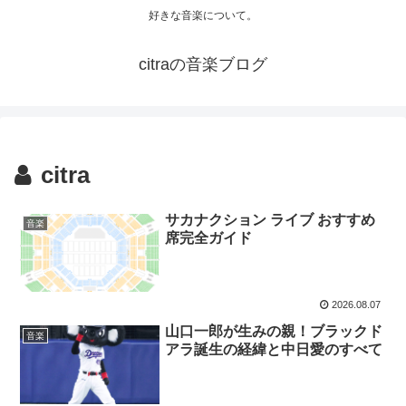
好きな音楽について。
citraの音楽ブログ
citra
サカナクション ライブ おすすめ
音楽
席完全ガイド
2026.08.07
山口一郎が生みの親！ブラックド
音楽
アラ誕生の経緯と中日愛のすべて