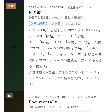
🥉 3位
BEST ALBUM · BEST FOR まず全体を知りたい人
魚図鑑
2018年3月28日リリース ／ 49曲（3枚組）
入門に最適
ベスト盤
オリコン1位
バンド10周年を記念した初のベストアルバム。
テーマは「図鑑」で、DISC1「浅瀬」・
DISC2「中層」・DISC3「深海」と3段階の深度
🌊
でサカナクションの世界観を表現。「アルクア
ラウンド」「ネイティブ・ダンサー」など49曲
収録。サカナクションの歴史を一気に体感でき
る一枚です。
🎵
まず聴くべき曲：
アルクアラウンド / ネイティ
ブ・ダンサー / バッハの旋律を夜に聴いたせいで
す。
4位
5TH ORIGINAL ALBUM · BEST FOR ディープリスナー
DocumentaLy
2011年10月19日リリース ／ 14曲収録