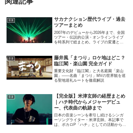
関連記事
サカナクション歴代ライブ・過去
音楽
ツアーまとめ
2007年のデビューから2026年まで、全国
ツアー・伝説的公演・オンラインライブ
を時系列で総まとめ。ライブの変遷と見
どころを徹底解説します。
藤井風「まつり」ロケ地はどこ？
音楽
臨江閣・楽山園 完全ガイド
重要文化財「臨江閣」と大名庭園「楽山
園」——名曲「まつり」MVの世界観を巡
る聖地巡礼ルートを徹底解説
【完全版】米津玄師の経歴まとめ
音楽
｜ハチ時代からメジャーデビュ
ー、代表曲の軌跡まで
日本の音楽シーンを牽引し続けるシンガ
ーソングライター・米津玄師。本記事で
は、ボカロP「ハチ」としての活動から本
名でのメジャーデビュー、「Lemon」