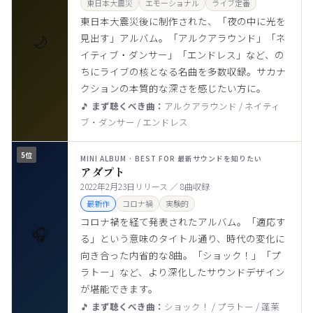
東日本大震災
エモーショナル
ライブ定番
東日本大震災後に制作された、「夜の中に光を
🌙
見出す」アルバム。「アルクアラウンド」「ネ
イティブ・ダンサー」「エンドレス」など、の
ちにライブの核となる名曲を多数収録。サカナ
クションの本質的な深さを感じたい方に。
🎵
まず聴くべき曲：
アルクアラウンド / ネイティ
ブ・ダンサー / エンドレス
5位
MINI ALBUM · BEST FOR 最新サウンドを知りたい
アダプト
2022年2月23日リリース ／ 8曲収録
最新作
コロナ禍
実験的
コロナ禍を経て発表されたアルバム。「適応す
🎧
る」という意味のタイトル通り、時代の変化に
向き合った内省的な8曲。「ショック！」「プ
ラトー」など、より深化したサウンドデザイン
が堪能できます。
🎵
まず聴くべき曲：
ショック！ / プラトー / 蓬莱