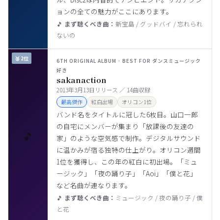
ョンの全ての魅力がここにあります。
🎵
まず聴くべき曲：
新宝島 / グッドバイ / 忘れられ
ないの
🥈 2位
6TH ORIGINAL ALBUM · BEST FOR ダンスミュージック
好き
sakanaction
2013年3月13日リリース ／ 14曲収録
最高傑作
紅白出場
オリコン1位
バンド名をタイトルに冠した6枚目。山口一郎
の自宅にメンバーが集まり「放課後の友達の
🎵
家」のような空気感で制作。デジタルサウンド
に温かみが宿る独特の仕上がり。オリコン週間
1位を獲得し、この年の紅白に初出場。「ミュ
ージック」「夜の踊り子」「Aoi」「僕と花」
など名曲が連なります。
🎵
まず聴くべき曲：
ミュージック / 夜の踊り子 / 僕
と花