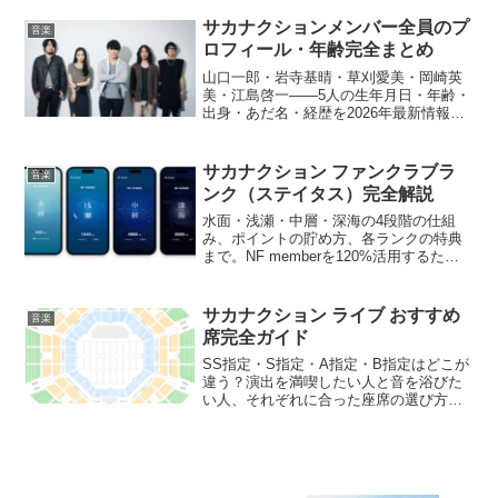
「KICK BACK」「地球儀」といった数々
のヒット曲の誕生、そして最新の活動ま
サカナクションメンバー全員のプ
音楽
で、米津玄師の経歴を年代順にわかりや
ロフィール・年齢完全まとめ
すく解説します。
山口一郎・岩寺基晴・草刈愛美・岡崎英
美・江島啓一——5人の生年月日・年齢・
出身・あだ名・経歴を2026年最新情報で
徹底解説。
サカナクション ファンクラブラ
音楽
ンク（ステイタス）完全解説
水面・浅瀬・中層・深海の4段階の仕組
み、ポイントの貯め方、各ランクの特典
まで。NF memberを120%活用するため
の公式情報をまとめました。
サカナクション ライブ おすすめ
音楽
席完全ガイド
SS指定・S指定・A指定・B指定はどこが
違う？演出を満喫したい人と音を浴びた
い人、それぞれに合った座席の選び方を
会場別に徹底解説します。