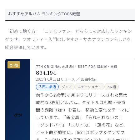
おすすめアルバム ランキングTOP5厳選
「初めて聴く方」「コアなファン」どちらにも対応したランキン
グです。クオリティ・入門のしやすさ・サカナクションらしさを
総合評価しています。
🥇 1位
7TH ORIGINAL ALBUM · BEST FOR 初心者・全員
834.194
2019年6月19日リリース ／ 18曲収録
入門に最適
ダンス
エモーショナル
2枚組
前作から約6年3ヶ月ぶりにリリースされた集大
成的な2枚組アルバム。タイトルは札幌〜東京
間の距離（km）を表し、移動と変化をテーマに
🐟
しています。「新宝島」「忘れられないの」
「グッドバイ」「ユリイカ」「蓮の花」など、
ヒット曲が勢揃い。Disc1はポップ＆ダンサブ
ル、Disc2は内省的でアンビエント。サカナクシ