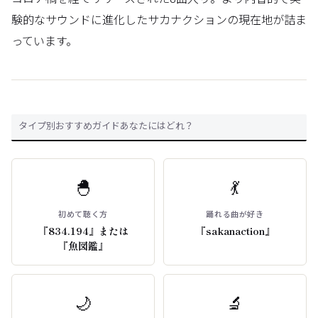
験的なサウンドに進化したサカナクションの現在地が詰ま
っています。
タイプ別おすすめガイドあなたにはどれ？
🐣
💃
初めて聴く方
踊れる曲が好き
『834.194』または
『sakanaction』
『魚図鑑』
🌙
🔬