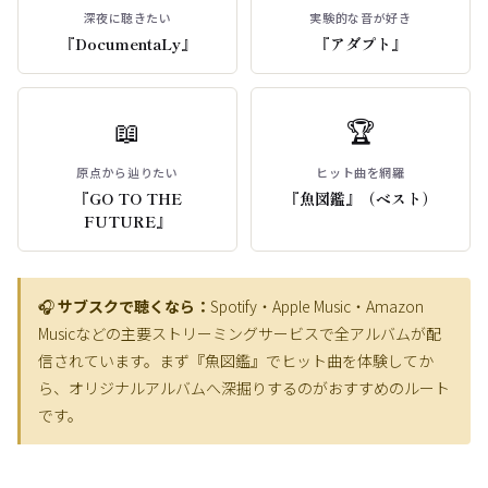
深夜に聴きたい
実験的な音が好き
『DocumentaLy』
『アダプト』
📖
🏆
原点から辿りたい
ヒット曲を網羅
『GO TO THE
『魚図鑑』（ベスト）
FUTURE』
🎧
サブスクで聴くなら：
Spotify・Apple Music・Amazon
Musicなどの主要ストリーミングサービスで全アルバムが配
信されています。まず『魚図鑑』でヒット曲を体験してか
ら、オリジナルアルバムへ深掘りするのがおすすめのルート
です。