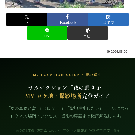
X
Facebook
はてブ
LINE
コピー
2026.06.09
MV LOCATION GUIDE · 聖地巡礼
サカナクション「夜の踊り子」
MV ロケ地・撮影場所
完全ガイド
「あの草原と富士山はどこ？」「聖地巡礼したい」——気になる
ロケ地の場所・アクセス・撮影の裏話まで徹底解説します。
📅 2026年6月更新
🗻 ロケ地・アクセス情報あり
⏱ 読了目安：5分