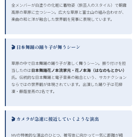
全メンバーが白塗りの化粧に着物姿（旅芸人のスタイル）で朝霧
高原の草原に立つシーン。広大な草原と富士山の組み合わせが、
楽曲の和と洋が融合した世界観を見事に表現しています。
🎬 日本舞踊の踊り子が舞うシーン
草原の中で日本舞踊の踊り子が激しく舞うシーン。振り付けを担
当したのは
日本舞踊花ノ本流家元・花ノ本海（はなのもとかい）
氏。伝統的な日本舞踊と電子音楽の融合という、サカナクション
ならではの世界観が体現されています。出演した踊り子は花柳
凜・藤蔭里燕の2名です。
🎬 カメラが急速に接近していくような演出
MVの特徴的な演出のひとつ、被写体に向かって一気に距離が縮