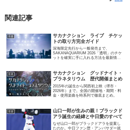
関連記事
サカナクション ライブ チケッ
音楽
トの取り方完全ガイド
深海限定先行から一般発売まで、
SAKANAQUARIUM 2026「透明」のチケ
ットを確実に手に入れる方法を最新情報
をもとに徹底解説します。
サカナクション グッドナイト・
音楽
プラネタリウム 歴代開催まとめ
2015年の誕生から関西初上映（堺市・
2026年）まで。全国の開催地・期間・料
金・使用楽曲を時系列で徹底まとめ。
山口一郎が生みの親！ブラックド
音楽
アラ誕生の経緯と中日愛のすべて
なぜ山口一郎がブラックドアラを提案し
たのか。中日ファン歴・アンバサダー就