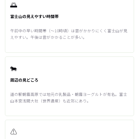
🌅
富士山の見えやすい時間帯
午前中の早い時間帯（〜10時頃）は雲がかかりにくく富士山が見
えやすい。午後は雲がかかることが多い。
🐄
周辺の見どころ
道の駅朝霧高原では地元の乳製品・朝霧ヨーグルトが有名。富士
山本宮浅間大社（世界遺産）も近郊にあり。
⚠️