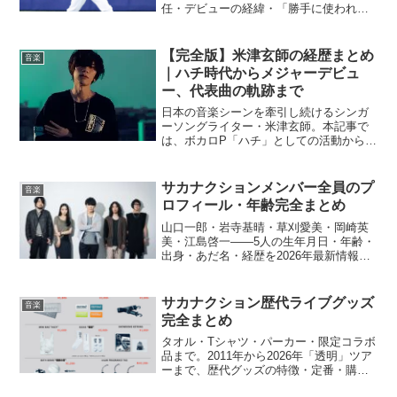
任・デビューの経緯・「勝手に使われ
た」騒動まで全て解説します。
【完全版】米津玄師の経歴まとめ
音楽
｜ハチ時代からメジャーデビュ
ー、代表曲の軌跡まで
日本の音楽シーンを牽引し続けるシンガ
ーソングライター・米津玄師。本記事で
は、ボカロP「ハチ」としての活動から本
名でのメジャーデビュー、「Lemon」
「KICK BACK」「地球儀」といった数々
のヒット曲の誕生、そして最新の活動ま
サカナクションメンバー全員のプ
音楽
で、米津玄師の経歴を年代順にわかりや
ロフィール・年齢完全まとめ
すく解説します。
山口一郎・岩寺基晴・草刈愛美・岡崎英
美・江島啓一——5人の生年月日・年齢・
出身・あだ名・経歴を2026年最新情報で
徹底解説。
サカナクション歴代ライブグッズ
音楽
完全まとめ
タオル・Tシャツ・パーカー・限定コラボ
品まで。2011年から2026年「透明」ツア
ーまで、歴代グッズの特徴・定番・購入
方法を徹底解説します。