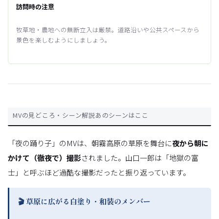
訪問時の注意
牧草地・農地への無断立入は厳禁。道路沿いや公共スペースから
景色を楽しむようにしましょう。
MVの見どころ・シーン解説あのシーンはここ
「夜の踊り子」のMVは、朝霧高原の草原を舞台に
夜から朝に
かけて（徹夜で）撮影
されました。山口一郎は「地獄の富
士」と呼ぶほど過酷な撮影だったと振り返っています。
🎬 草原に広がる白塗り・和装のメンバー