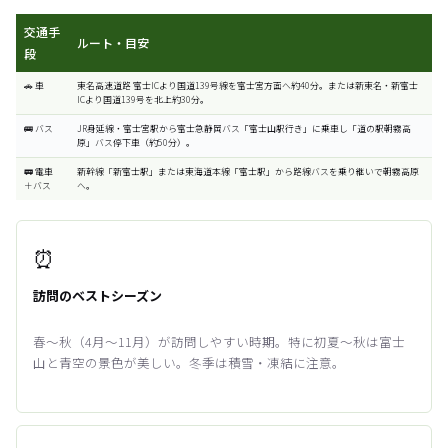
交通手
ルート・目安
段
🚗 車
東名高速道路 富士ICより国道139号線を富士宮方面へ約40分。または新東名・新富士
ICより国道139号を北上約30分。
🚌 バス
JR身延線・富士宮駅から富士急静岡バス「富士山駅行き」に乗車し「道の駅朝霧高
原」バス停下車（約50分）。
🚃 電車
新幹線「新富士駅」または東海道本線「富士駅」から路線バスを乗り継いで朝霧高原
＋バス
へ。
⏰
訪問のベストシーズン
春〜秋（4月〜11月）が訪問しやすい時期。特に初夏〜秋は富士
山と青空の景色が美しい。冬季は積雪・凍結に注意。