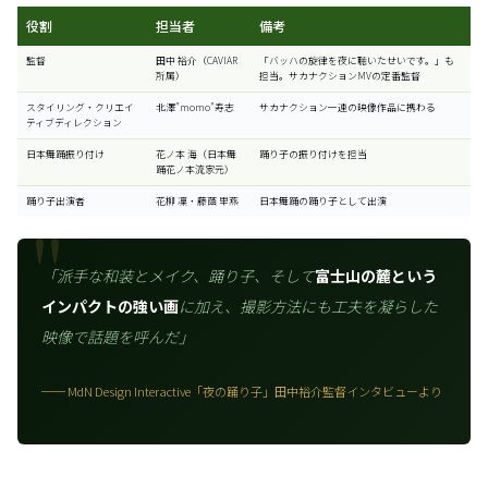
役割
担当者
備考
監督
田中 裕介（CAVIAR
「バッハの旋律を夜に聴いたせいです。」も
所属）
担当。サカナクションMVの定番監督
スタイリング・クリエイ
北澤”momo”寿志
サカナクション一連の映像作品に携わる
ティブディレクション
日本舞踊振り付け
花ノ本 海（日本舞
踊り子の振り付けを担当
踊花ノ本流家元）
踊り子出演者
花柳 凜・藤蔭 里燕
日本舞踊の踊り子として出演
「派手な和装とメイク、踊り子、そして
富士山の麓という
インパクトの強い画
に加え、撮影方法にも工夫を凝らした
映像で話題を呼んだ」
── MdN Design Interactive「夜の踊り子」田中裕介監督インタビューより