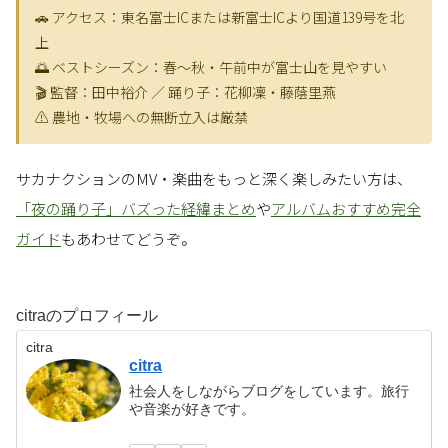
🚗 アクセス：東名富士ICまたは新富士ICより国道139号を北
上
🌅 ベストシーズン：春〜秋・午前中が富士山を見やすい
🎬 監督：田中裕介 ／ 踊り子：花柳凜・藤蔭里燕
⚠️ 農地・牧場への無断立入は厳禁
サカナクションのMV・楽曲をもっと深く楽しみたい方は、
「夜の踊り子」バズった経緯まとめ
や
アルバムおすすめ完全
ガイド
もあわせてどうぞ。
citraのプロフィール
citra
citra
社会人をしながらブログをしています。旅行
や音楽が好きです。