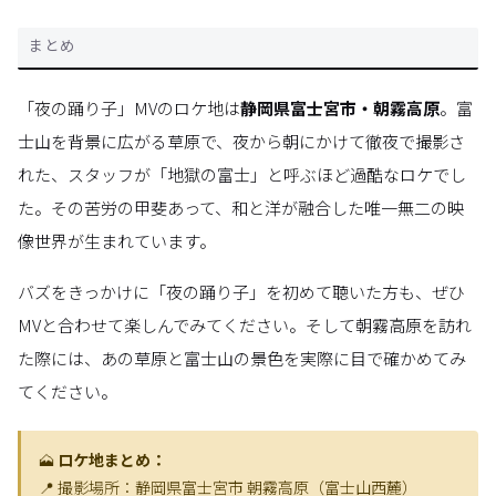
まとめ
「夜の踊り子」MVのロケ地は
静岡県富士宮市・朝霧高原
。富
士山を背景に広がる草原で、夜から朝にかけて徹夜で撮影さ
れた、スタッフが「地獄の富士」と呼ぶほど過酷なロケでし
た。その苦労の甲斐あって、和と洋が融合した唯一無二の映
像世界が生まれています。
バズをきっかけに「夜の踊り子」を初めて聴いた方も、ぜひ
MVと合わせて楽しんでみてください。そして朝霧高原を訪れ
た際には、あの草原と富士山の景色を実際に目で確かめてみ
てください。
🗻
ロケ地まとめ：
📍 撮影場所：静岡県富士宮市 朝霧高原（富士山西麓）