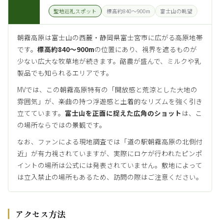
聖地巡礼スポット
標高約840〜900m
富士山の眺望
朝霧高原は富士山の西麓・静岡県富士宮市に広がる高原地帯
です。
標高約840〜900m
の位置にあり、視界を遮るものが
少ない広大な牧草地が続きます。酪農が盛んで、ミルクや乳
製品でも知られるエリアです。
MVでは、この朝霧高原特有の「開放感と荒涼とした大地の
雰囲気」が、楽曲の持つ浮遊感と土着的なリズムを強く引き
立てています。
富士山を正面に捉えた広角のショット
は、こ
の場所ならではの景観です。
なお、ファンによる現地調査では「道の駅朝霧高原の北側付
近」が有力視されていますが、実際にロケが行われたピンポ
イントの場所は公式には発表されていません。敷地によって
は立入禁止の場所もあるため、訪問の際はご注意ください。
アクセス方法